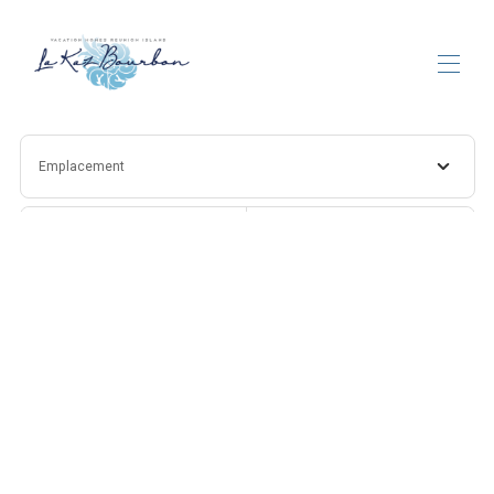
Accueil
Emplacement
Villas de vacances
▾
Contactez-nous
Arrivée
Départ
Personnes
Rechercher
Plus de filtres