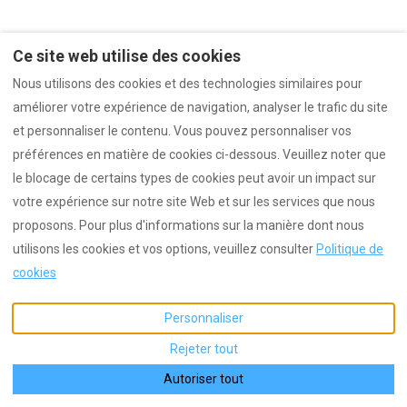
6 Résultats
Trier par Prix (min-max)
Ce site web utilise des cookies
Nous utilisons des cookies et des technologies similaires pour
améliorer votre expérience de navigation, analyser le trafic du site
et personnaliser le contenu. Vous pouvez personnaliser vos
préférences en matière de cookies ci-dessous. Veuillez noter que
le blocage de certains types de cookies peut avoir un impact sur
votre expérience sur notre site Web et sur les services que nous
proposons. Pour plus d'informations sur la manière dont nous
La Galerie - La Kaz Bourbon
utilisons les cookies et vos options, veuillez consulter
Politique de
Appartement • 2 Invités • 1 Lit
cookies
Wifi · Machine à laver
À partir de
€75
par nuit
Personnaliser
Carte
Rejeter tout
Autoriser tout